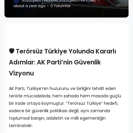
SÖZLEŞMELI PERSONEL
SÖZLEŞMELI PERSONEL
S
about a year ago
0 Yorumlar
🛡️
Terörsüz Türkiye Yolunda Kararlı
Adımlar: AK Parti’nin Güvenlik
Vizyonu
AK Parti, Türkiye’nin huzurunu ve birliğini tehdit eden
terörle mücadelede, hem sahada hem masada güçlü
bir irade ortaya koymuştur. “Terörsüz Türkiye” hedefi,
sadece bir güvenlik politikası değil; aynı zamanda
toplumsal barışın, adaletin ve milli egemenliğin
teminatıdır.