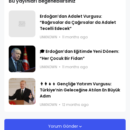
Bu yayınları beğenebilirsiniz
Erdoğan’dan Adalet Vurgusu:
“Bağırsalar da Çağırsalar da Adalet
Tecelli Edecek”
UNKNOWN
11 months ago
🎓 Erdoğan’dan Eğitimde Yeni Dönem:
“Her Çocuk Bir Fidan”
UNKNOWN
11 months ago
👨‍👩‍👧‍👦 Gençliğe Yatırım Vurgusu:
Türkiye’nin Geleceğine Atılan En Büyük
Adım
UNKNOWN
12 months ago
Yorum Gönder