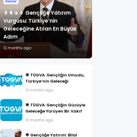
ilanlar
👨‍👩‍👧‍👦 Gençliğe Yatırım
Vurgusu: Türkiye’nin
Geleceğine Atılan En Büyük
Adım
12 months ago
🌟 TÜGVA: Gençliğin Umudu,
Türkiye’nin Geleceği
12 months ago
🌟 TÜGVA: Gençliğin Gücüyle
Geleceğe Yürüyen Bir Vakıf
12 months ago
🌟 Gençliğe Yatırım: Bilal