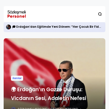
🎓 Erdoğan’dan Eğitimde Yeni Dönem: “Her Çocuk Bir Fidan”
ilanlar
🌍 Erdoğan’ın Gazze Duruşu:
Vicdanın Sesi, Adaletin Nefesi