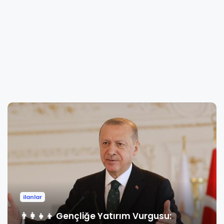
ilanlar
👨‍👩‍👧‍👦 Gençliğe Yatırım Vurgusu: